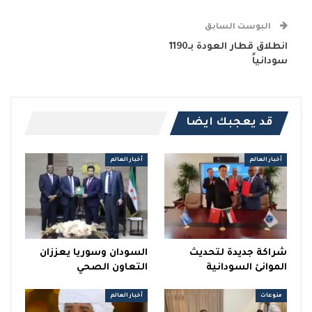
البوست السابق
انطلاق قطار العودة بـ1190
سودانياً
قد يعجبك ايضا
أخبار العالم
أخبار العالم
شراكة جديدة لتحديث
السودان وسوريا يعززان
الموانئ السودانية
التعاون الصحي
منوعات
أخبار العالم