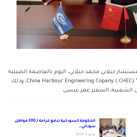
 مستشار جيلاني محمد جيلاني، اليوم بالعاصمة الصينية
بكين، مذكرة تفاهم مع شركة شاينا هاربر إنجنيرينغ ” China Harbour Engineering Copany ( CHEC)، وذلك
ن الشعبية، السفير عمر عيسى.
الحكومة السودانية تدفع غرامة لـ 300 مواطن
سوداني…
يوليو 5, 2026