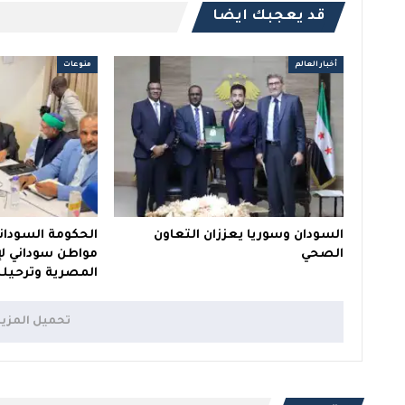
قد يعجبك ايضا
أخبار العالم
منوعات
السودان وسوريا يعززان التعاون
الصحي
مواطن سوداني ل
المصرية وترحيل
تحميل المزي