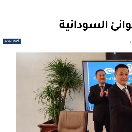
انئ السودانية
أخبار العالم
0