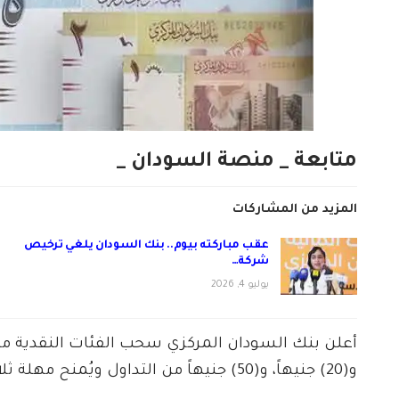
متابعة _ منصة السودان _
المزيد من المشاركات
عقب مباركته بيوم.. بنك السودان يلغي ترخيص
شركة…
يوليو 4, 2026
و(20) جنيهاً، و(50) جنيهاً من التداول ويُمنح مهلة ثلاثة أشهر لاستبدال هذه الفئات.