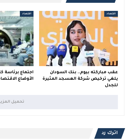
اقتصاد
اقتصاد
عقب مباركته بيوم.. بنك السودان
اجتماع برئاسة ك
يلغي ترخيص شركة العسجد المثيرة
الأوضاع الاقتص
للجدل
تحميل المزي
اترك رد