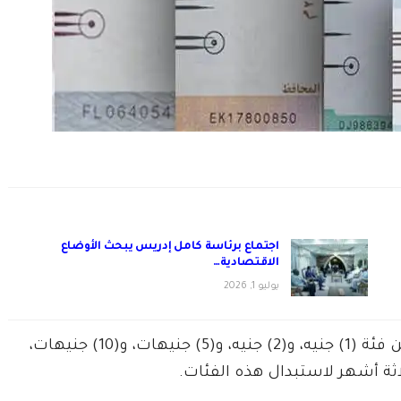
اجتماع برئاسة كامل إدريس يبحث الأوضاع
الاقتصادية…
يوليو 1, 2026
أعلن بنك السودان المركزي سحب الفئات النقدية من فئة (1) جنيه، و(2) جنيه، و(5) جنيهات، و(10) جنيهات،