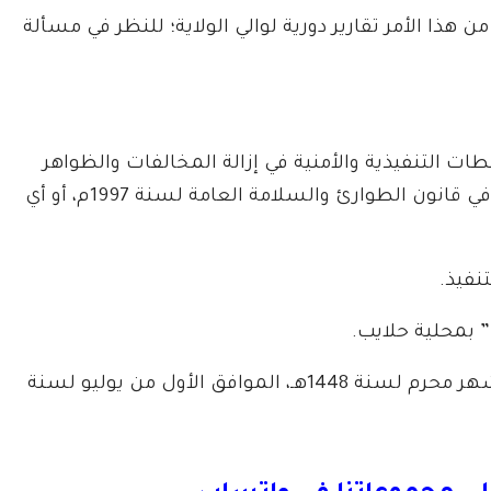
ن هذا الأمر تقارير دورية لوالي الولاية؛ للنظر في مسألة
ت التنفيذية والأمنية في إزالة المخالفات والظواهر
السالبة، يعرض نفسه للعقوبات المنصوص عليها في قانون الطوارئ والسلامة العامة لسنة 1997م، أو أي
نفيذ.
” بمحلية حلايب.
​يعمل به من تاريخ التوقيع، في اليوم السادس من شهر محرم لسنة 1448هـ، الموافق الأول من يوليو لسنة