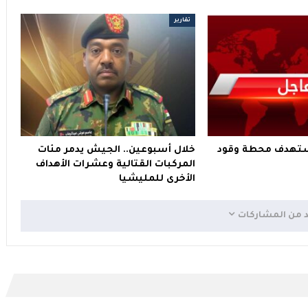
تقارير
ستهدف محطة وقود
خلال أسبوعين.. الجيش يدمر مئات
المركبات القتالية وعشرات الأهداف
الأخرى للمليشيا
د من المشاركات