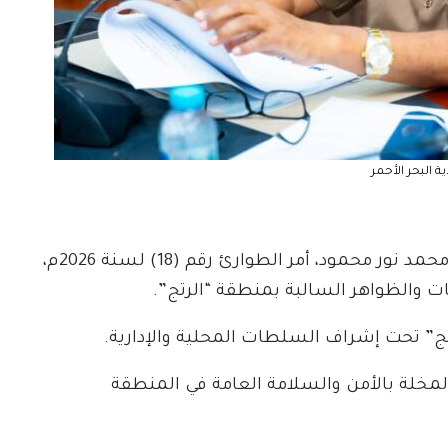
ية البحر الأحمر
​أصدر والي ولاية البحر الأحمر، الفريق الركن مصطفى محمد نور محمود، أمر الطوارئ رقم (18) لسنة 2026م،
ت والظواهر السالبة بمنطقة “الرتج”.
ج” تحت إشراف السلطات المحلية والإدارية.
لمخلة بالأمن والسلامة العامة في المنطقة