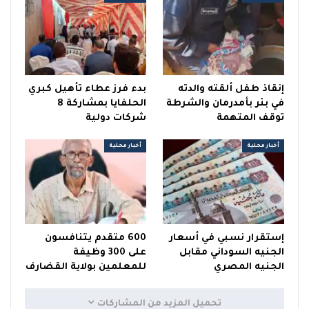
إنقاذ طفل ألقته والدته
بدء فرز عطاء تأهيل كبري
في بئر بأمدرمان والشرطة
الحلفايا بمشاركة 8
توقف المتهمة
شركات دولية
أخبار محلية
أخبار محلية
إستقرار نسبي في أسعار
600 متقدم يتنافسون
الجنيه السوداني مقابل
على 300 وظيفة
الجنيه المصري
للمعلمين بولاية القضارف
تحميل المزيد من المشاركات