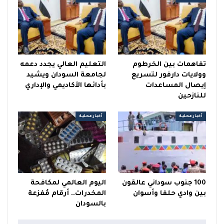
تفاهمات بين الخرطوم
التعليم العالي يجدد دعمه
وولايات دارفور لتسريع
لجامعة السودان ويشيد
إيصال المساعدات
بأدائها الأكاديمي والإداري
للنازحين
أخبار محلية
أخبار محلية
100 جنوب سوداني عالقون
اليوم العالمي لمكافحة
بين وادي حلفا وأسوان
المخدرات.. أرقام مُفزعة
بالسودان