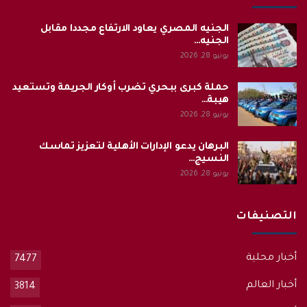
الجنيه المصري يعاود الارتفاع مجددا مقابل
الجنيه…
يونيو 28, 2026
حملة كبرى ببحري تضرب أوكار الجريمة وتستعيد
هيبة…
يونيو 28, 2026
البرهان يدعو الإدارات الأهلية لتعزيز تماسك
النسيج…
يونيو 28, 2026
التصنيفات
أخبار محلية
7477
أخبار العالم
3814