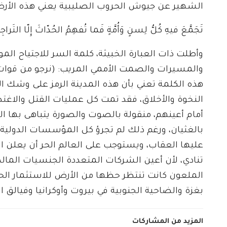
الشهير عن جيوش الحروب الصليبية يعني هذه الأر
تَجَمَّعَ فيهِ كُلُّ لِسنٍ وَأُمَّةٍ فَما تُفهِمُ الحُدّاثَ إِلّا التَراجِ
وأطلت ذات العبارة الخبيثة، كلمة السر للاجتياح المو
والمسيرات والصمت الأممي المريب: (نرجو من قوات ا
هذه الكلمة تعني بأن هذه المدينة الرمز على وشك ال
النخوة والأخلاق، فقد تمت كل عمليات القتل والاغت
أمام أعينهم، منقولة بالصوت والصورة يتباهى بها ال
بالغثيان، ورغم ذلك لم تجرؤ كل المؤسسات الدولية 
عليها العقاب، ويستوجب على العالم الحر أن يعلن ال
تنادي، لأن أعين الشركات المتعددة الجنسيات المالك
الملعون كانت تنتظر حظها من الأرض للاستثمار الحر
بغزة والضاحية الجنوبية في بيروت وأوكرانيا وفيالق الإ
المزيد من المشاركات