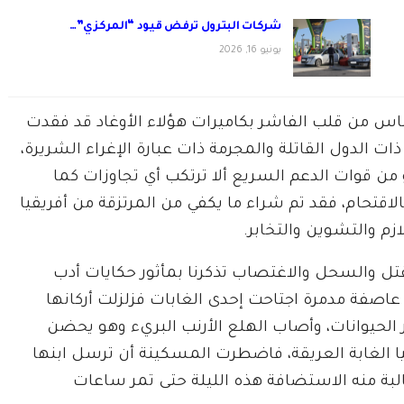
شركات البترول ترفض قيود “المركزي”…
يونيو 16, 2026
ناس من قلب الفاشر بكاميرات هؤلاء الأوغاد قد فقدت
 ذات الدول القاتلة والمجرمة ذات عبارة الإغراء الشريرة،
 من قوات الدعم السريع ألا ترتكب أي تجاوزات كما
الاقتحام، فقد تم شراء ما يكفي من المرتزقة من أفريقيا
م والتشوين والتخابر.
قتل والسحل والاغتصاب تذكرنا بمأثور حكايات أدب
 عاصفة مدمرة اجتاحت إحدى الغابات فزلزلت أركانها
حيوانات، وأصاب الهلع الأرنب البريء وهو يحضن
ا الغابة العريقة، فاضطرت المسكينة أن ترسل ابنها
البة منه الاستضافة هذه الليلة حتى تمر ساعات