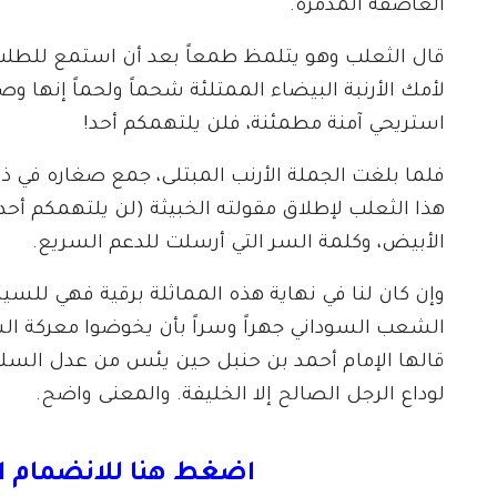
العاصفة المدمرة.
قال الثعلب وهو يتلمظ طمعاً بعد أن استمع للطلب
لأمك الأرنبة البيضاء الممتلئة شحماً ولحماً إنها و
استريحي آمنة مطمئنة، فلن يلتهمكم أحد!
فلما بلغت الجملة الأرنب المبتلى، جمع صغاره في ذعر
هذا الثعلب لإطلاق مقولته الخبيثة (لن يلتهمكم أحد).
الأبيض، وكلمة السر التي أرسلت للدعم السريع.
وإن كان لنا في نهاية هذه المماثلة برقية فهي للسيد
الشعب السوداني جهراً وسراً بأن يخوضوا معركة الشرف
قالها الإمام أحمد بن حنبل حين يئس من عدل السلطان
لوداع الرجل الصالح إلا الخليفة. والمعنى واضح.
اضغط هنا للانضمام ا