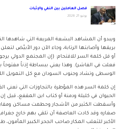
فصل العاملين بين النفي والإثبات
يونيو 21, 2026
ويبدو أن المشاهد البشعة المريعة التي شاهدها ال
بريقها وأصابتها الرتابة، وجاء الآن دور الأبيّض لتعلن
أو قل كلمة السر للاقتحام: (إن المجتمع الدولي يرجو
فعلت في الفاشر). وهذا يعني ببساطة إذناً مفتوحاً ب
الوسطى وتشاد وجنوب السودان مع كل التمويل اللاز
إن كلمة السر هذه المؤطرة بالتجاوزات التي تعني ال
الحيوان في كليلة ودمنة أو كتاب ابن المقفع، قيل إن
وأسقطت الكثير من الأشجار وحطمت مساكن ومقار ال
صغاره وقد كادت العاصفة أن تلقي بهم خارج جغرافي
الأكبر للثعلب المكار صاحب الجحر الكبير المأمون، ط