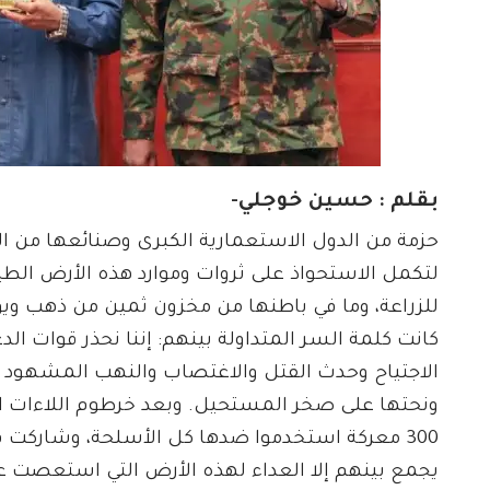
بقلم : حسين خوجلي-
حزمة من الدول الاستعمارية الكبرى وصنائعها من 
لتكمل الاستحواذ على ثروات وموارد هذه الأرض الطيب
للزراعة، وما في باطنها من مخزون ثمين من ذهب ويور
كانت كلمة السر المتداولة بينهم: إننا نحذر قوات ال
الاجتياح وحدث القتل والاغتصاب والنهب المشهود 
ونحتها على صخر المستحيل. وبعد خرطوم اللاءات ال
300 معركة استخدموا ضدها كل الأسلحة، وشاركت فيه
يجمع بينهم إلا العداء لهذه الأرض التي استعصت على 