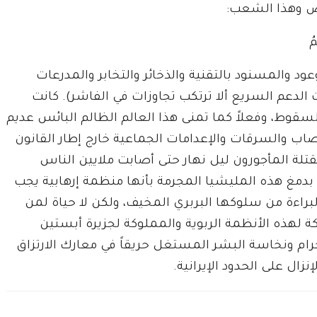
ض وهذا الشعب:
مُ
عود والمسنود بالتقنية والذخائر والتخابر والمدرعات
لدعم السريع ألا ترتكب تجاوزات في الفاشر). كانت
سقوط، وفعلاً كما تمنى هذا العالم الظالم البائس عديم
صاب والسرقات والإعدامات الجماعية خارج إطار القانون
قتلة المأجورون ليل نهار حتى أصابت ملايين الناس
بدمغ هذه المليشيا المجرمة بأنها منظمة إرهابية يجب
براءة من سلوكها البربري المخيف، ولكن لا حياة لمن
ة لهذه الأنظمة الربوية والمملوكة لجزيرة أبستين
ام ونخاسة البشر المستغل حريقاً في معارك الارتزاق
نزال على الحدود الإيرانية.