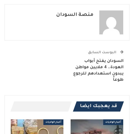
منصة السودان
البوست السابق
السودان يفتح أبواب
العودة.. 4 ملايين مواطن
يبدون استعدادهم للرجوع
طوعاً
قد يعجبك ايضا
أخبار الولايات
أخبار الولايات