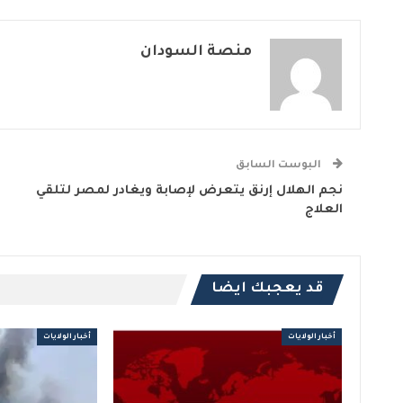
منصة السودان
البوست السابق
نجم الهلال إرنق يتعرض لإصابة ويغادر لمصر لتلقي
العلاج
قد يعجبك ايضا
أخبار الولايات
أخبار الولايات