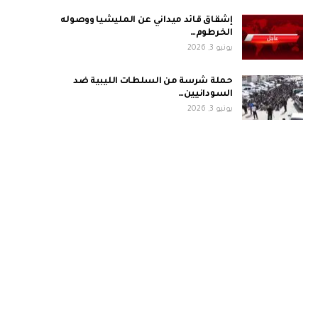
إشقاق قائد ميداني عن المليشيا ووصوله
الخرطوم…
يونيو 3, 2026
حملة شرسة من السلطات الليبية ضد
السودانيين…
يونيو 3, 2026