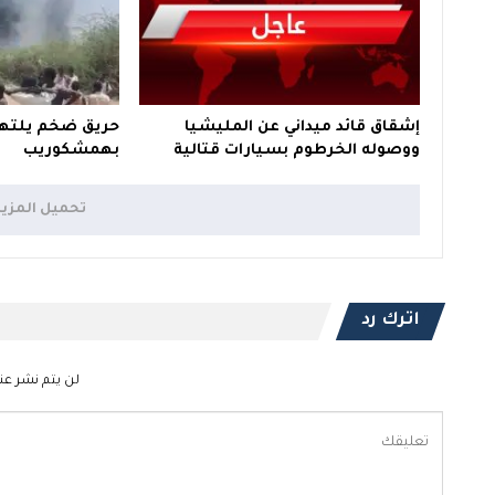
إشقاق قائد ميداني عن المليشيا
حريق ضخم يلتهم
ووصوله الخرطوم بسيارات قتالية
بهمشكوريب
تحميل المزي
اترك رد
لن يتم نشر عنو