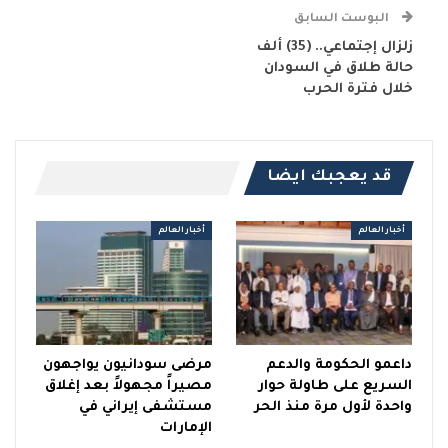
البوست السابق
زلزال إجتماعي.. (35) ألف
حالة طلاق في السودان
خلال فترة الحرب
قد يعجبك ايضا
أخبار العالم
أخبار العالم
داعمو الحكومة والدعم
مرضى سودانيون يواجهون
السريع على طاولة حوار
مصيراً مجهولاً بعد إغلاق
واحدة لأول مرة منذ الحر
مستشفى إيراني في
الإمارات