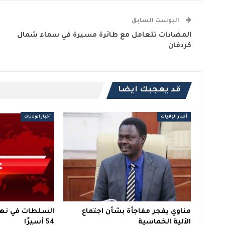
البوست السابق
المضادات تتعامل مع طائرة مسيرة في سماء شمال
كردفان
قد يعجبك ايضا
أخبار الولايات
أخبار الولايات
مناوي يفجر مفاجأة بشأن اجتماع
السلطات في نهر
الألية الخماسية
54 أسيرًا