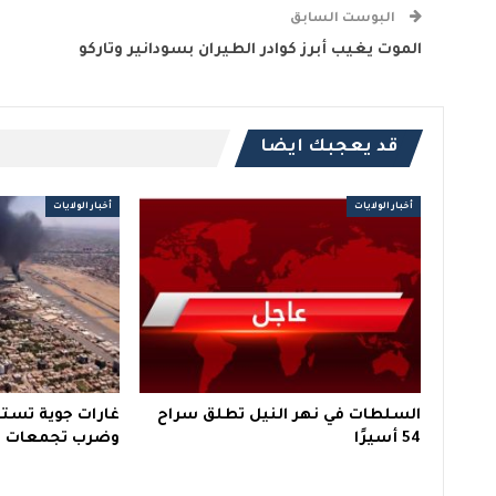
البوست السابق
الموت يغيب أبرز كوادر الطيران بسودانير وتاركو
قد يعجبك ايضا
أخبار الولايات
أخبار الولايات
السلطات في نهر النيل تطلق سراح
غارات جوية تسته
54 أسيرًا
وضرب تجمعات ال