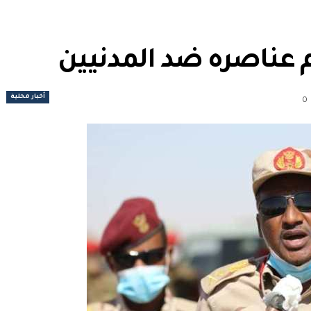
م عناصره ضد المدنيين
أخبار محلية
0