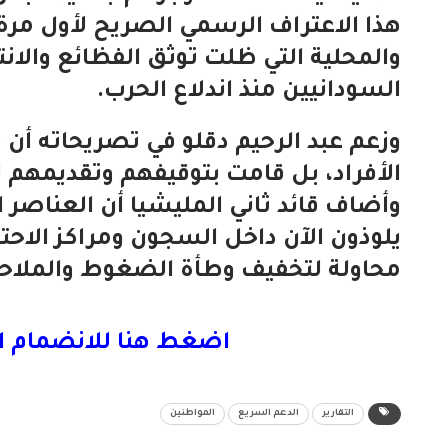
هذا الاعتراف الرسمي الصريح لأول مرة ل
والمحلية التي ظلت توثق الفظائع والا
السودانيين منذ اندلاع الحرب.
وزعم عبد الرحيم دقلو في تصريحاته أن ق
الأفراد، بل قامت بتوقيفهم وتقديمهم ل
وأضاف قائد ثاني المليشيا أن العناصر ا
يلوذون الآن داخل السجون ومراكز الاحتج
محاولة لتخفيف وطأة الضغوط والملاحقا
اضغط هنا للانضمام ا
التقارير
الدعم السريع
المواطنين