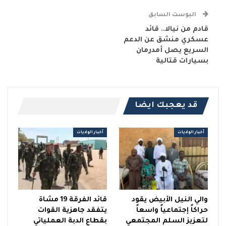
البوست السابق
قادم من نيالا.. قائد
عسكري منشق عن الدعم
السريع يصل أمدرمان
بسيارات قتالية
قد يعجبك ايضا
أخبار الولايات
أخبار الولايات
والي النيل الأبيض يقود
قائد الفرقة 19 مشاة
حراكاً إجتماعياً واسعاً
يتفقد جاهزية القوات
لتعزيز السلم المجتمعي
بقطاع الدبة العملياتي