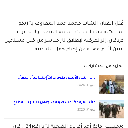
قُتل الفنان الشاب محمد حمد المعروف بـ”زيكو
عديلة”، مساء السبت بمدينة المجلد بولاية غرب
كردفان، إثر تعرضه لإطلاق نار مباشر من قبل مسلحين
اثنين أثناء عودته من إحياء حفل بالمدينة.
المزيد من المشاركات
والي النيل الأبيض يقود حراكاً إجتماعياً واسعاً…
مايو 31, 2026
قائد الفرقة 19 مشاة يتفقد جاهزية القوات بقطاع…
مايو 31, 2026
وبحسب إفادة أحد أقرباء الضحية لـ”دارفور24″، فإن