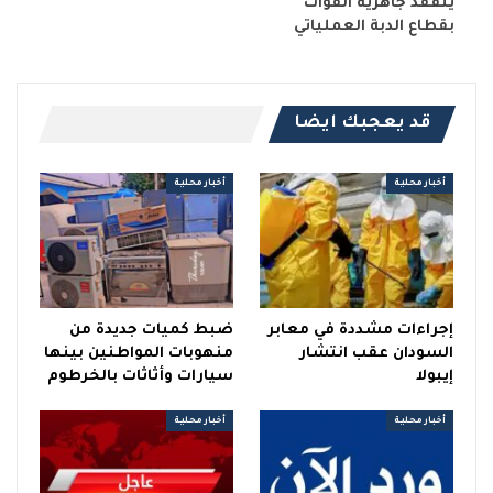
يتفقد جاهزية القوات
بقطاع الدبة العملياتي
قد يعجبك ايضا
أخبار محلية
أخبار محلية
إجراءات مشددة في معابر
ضبط كميات جديدة من
السودان عقب انتشار
منهوبات المواطنين بينها
إيبولا
سيارات وأثاثات بالخرطوم
أخبار محلية
أخبار محلية