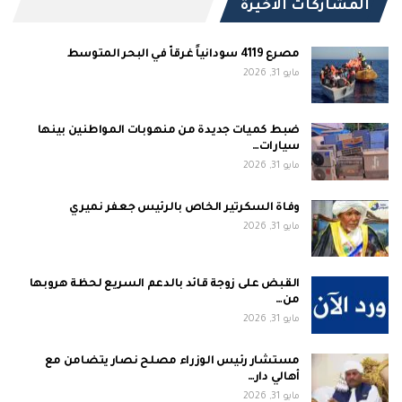
المشاركات الاخيرة
مصرع 4119 سودانياً غرقاّ في البحر المتوسط
مايو 31, 2026
ضبط كميات جديدة من منهوبات المواطنين بينها
سيارات…
مايو 31, 2026
وفاة السكرتير الخاص بالرئيس جعفر نميري
مايو 31, 2026
القبض على زوجة قائد بالدعم السريع لحظة هروبها
من…
مايو 31, 2026
مستشار رئيس الوزراء مصلح نصار يتضامن مع
أهالي دار…
مايو 31, 2026