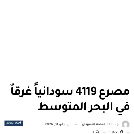
مصرع 4119 سودانياً غرقاّ
في البحر المتوسط
أخبار العالم
بواسطة
منصة السودان
في
مايو 31, 2026
0
1,077