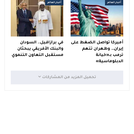
أخبار العالم
أخبار العالم
أميركا تواصل الضغط على
في برازافيل.. السودان
إيران… وطهران تتهم
والبنك الأفريقي يبحثان
ترمب بـ«خيانة
مستقبل التعاون التنموي
⁠الدبلوماسية»
تحميل المزيد من المشاركات