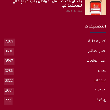
بعد أن فقدت الأمل.. مواطن يعيد مبلغ مالي
لصحفية تم…
مايو 30, 2026
التصنيفات
أخبار محلية
7209
أخبار العالم
3691
أخبار الولايات
3597
تقارير
3286
منوعات
2322
اقتصاد
2061
رياضة
772