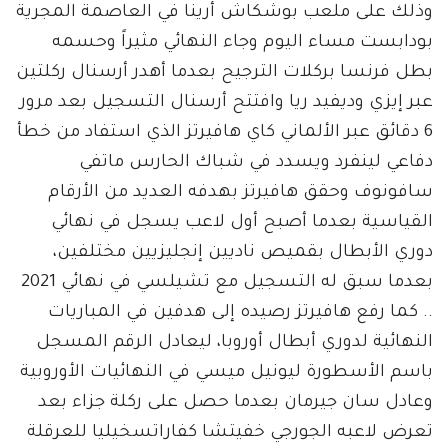
وذلك على ملعب بوشكاش أرينا في العاصمة المجرية
بودابست مساء اليوم وجاء النهائي مثيراً وحسمه
بطل فرنسا بركلات الترجيح بعدما أهدر أرسنال ركلتين
عبر إيزي وديفيد ريا وافتتح أرسنال التسجيل بعد مرور
6 دقائق عبر الألماني كاي هافيرتز الذي استفاد من خطأ
دفاعي لينفرد ويسدد في شباك الحارس ماتفي
سافونوف وحقق هافيرتز بهدفه العديد من الأرقام
القياسية بعدما أصبح أول لاعب يسجل في نهائي
دوري الأبطال بقميص ناديين إنجليزيين مختلفين،
بعدما سبق له التسجيل مع تشيلسي في نهائي 2021
.. كما رفع هافيرتز رصيده إلى هدفين في المباريات
النهائية لدوري أبطال أوروبا، ليعادل الرقم المسجل
باسم الأسطورة ليونيل ميسي في النهائيات الأوروبية
وعادل سان جيرمان بعدما حصل على ركلة جزاء بعد
تعرض لاعبه الجورجي خفيتشا كفاراتسخيليا للعرقلة