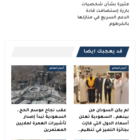
مثيرة بشأن شخصيات
بارزة إستضافت قادة
الدعم السريع في منازلها
بالخرطوم
قد يعجبك ايضا
أخبار العالم
أخبار العالم
لم يكن السودان من
عقب نجاح موسم الحج..
بينهم.. السعودية تعلن
السعودية تبدأ إصدار
أسماء الدول التي فازت
تأشيرات العمرة لملايين
بجائزة التميز في تنظيم…
المعتمرين