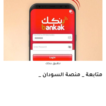
تطبيق بنكك
متابعة _ منصة السودان _