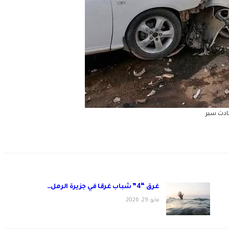
دث سير
غرق “4” شباب غرقا في جزيرة الرمل…
مايو 29, 2026