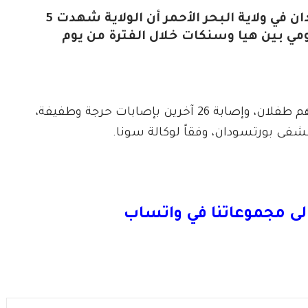
أعلن مدير الإسعاف المركزي بالإنابة ببورتسودان في ولاية البحر الأحمر أن الولاية شهدت 5
مي بين هيا وسنكات خلال الفترة من يوم
وأضاف أن الحوادث أسفرت عن وفاة 5 أشخاص بينهم طفلان، وإصابة 26 آخرين بإصابات حرجة وطفيفة،
شفى بورتسودان، وفقاً لوكالة سونا.
لى مجموعاتنا في واتساب