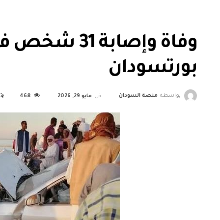
وفاة وإصابة 
بورتسودان
بواسطة
منصة السودان
في
مايو 29, 2026
468