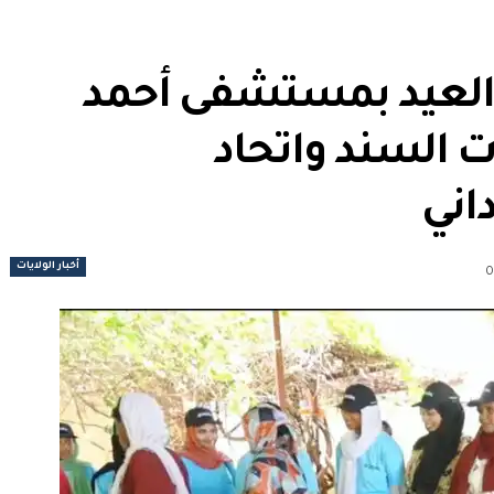
العيد بمستشفى أحمد
ت السند واتحاد
اني
أخبار الولايات