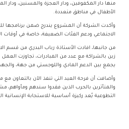
منها دار المكفوفين، ودار العجزة والمسنين، ودار ا
الأطفال في مناطق متعددة.
وأكدت الشركة أن المشروع يندرج ضمن برنامجها للمس
الاجتماعي ودعم الفئات الضعيفة، خاصة في أوقات ال
من جانبها، افادت الأستاذة رباب البدري من قسم ا
زين بالشراكة مع عدد من المبادرات، تجاوزت العم
يجمع بين الدعم المادي واللوجستي من جهة، والجهد
وأضافت أن فرحة العيد التي تنفذ الآن بالتعاون مع م
والمتأثرين بالحرب الذين فقدوا سندهم ومأواهم، مش
التطوعية يُعد ركيزة أساسية للاستجابة الإنسانية الف