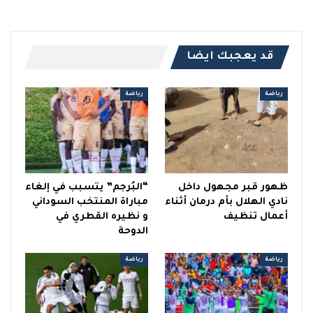
قد يعجبك ايضا
رياضة
رياضة
ظهور قبر مجهول داخل
“البُرجم” يتسبب في إلغاء
نادي الهلال بأم درمان أثناء
مباراة المنتخب السوداني
أعمال تنظيف
و نظيره القطري في
الدوحة
رياضة
رياضة