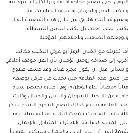
اليومي، حتى تصبح «حاجة آمنة» رمزاً لكل أم سودانية
واجهت الفقر والحرمان وقسوة الحياة بكرامة
وصبر،وقد أثبت هلاوي من خلال هذه القصيدة أنه لا
يكتب للحب وحده، بل يكتب للناس البسطاء،
ولوجعهم الصامت، ولأحلامهم المؤجلة.
أما تجربته مع الفنان الرمز أبو عركي البخيت فكانت
أقرب إلى صداقة روحين تؤمنان بأن الفن موقف أخلاقي
وإنساني قبل أن يكون مجرد غناء، وقد كشف هلاوي
عن عمق هذه العلاقة حين تحدث عن عركي بوصفه
فناناً «مصاباً بداء الوطن»، وهي عبارة تختصر سيرة
كاملة من الانحياز للسودان والناس والجمال،وكانت
هذه العلاقة تتسع كذلك لتضم المخرج المبدع شكر
الله خلف الله، حيث جمعت الثلاثة صداقة نبيلة قامت
على المحبة الصادقة والاحترام المتبادل والإيمان
بقيمة الفن في بناء الوعي والجمال، فشكلوا نموذجاً