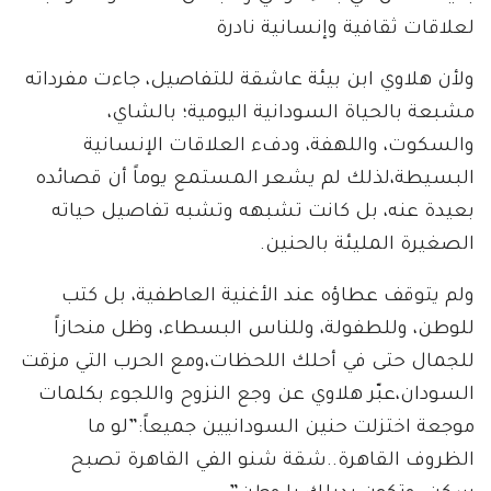
لعلاقات ثقافية وإنسانية نادرة
ولأن هلاوي ابن بيئة عاشقة للتفاصيل، جاءت مفرداته
مشبعة بالحياة السودانية اليومية؛ بالشاي،
والسكوت، واللهفة، ودفء العلاقات الإنسانية
البسيطة،لذلك لم يشعر المستمع يوماً أن قصائده
بعيدة عنه، بل كانت تشبهه وتشبه تفاصيل حياته
الصغيرة المليئة بالحنين.
ولم يتوقف عطاؤه عند الأغنية العاطفية، بل كتب
للوطن، وللطفولة، وللناس البسطاء، وظل منحازاً
للجمال حتى في أحلك اللحظات،ومع الحرب التي مزقت
السودان،عبّر هلاوي عن وجع النزوح واللجوء بكلمات
موجعة اختزلت حنين السودانيين جميعاً:”لو ما
الظروف القاهرة..شقة شنو الفي القاهرة تصبح