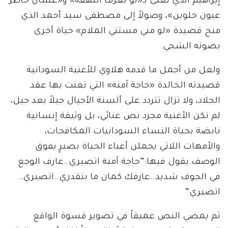
إبراهيم الذي تغنى بـ«لو تعرف اللهفة» و«عشان خاطر
عيون حلوين»، وصولاً إلى مصطفى سيد أحمد الذي
منح قصيدة «لو مني مستني الملام» حياة أخرى
بصوته الشجي.
ولعل من أجمل ما قدمه هلاوي للأغنية السودانية
قصيدته الخالدة «حاجة آمنة» التي تغنت بها عقد
الجلاد، ولا تزال تتردد على ألسنة الأجيال جيلاً بعد جيل،
لم تكن الأغنية مجرد نص غنائي، بل وثيقة إنسانية
نابضة بحياة النساء السودانيات المكافحات،
والأمهات اللاتي يحملن أعباء الحياة بصبرٍ يفوق
الوصف.يقول فيها:”حاجة آمنة اتصبري..عارف الوجع
في الجوف شديد..عارفك كمان ما بتقدري..اتصبري…
اتصبري”
ثم يمضي النص عميقاً في تصوير قسوة الواقع