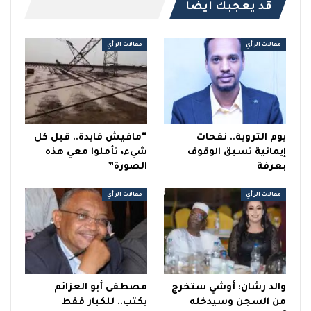
قد يعجبك ايضا
مقالات الرأي
مقالات الرأي
يوم التروية.. نفحات
“مافيش فايدة.. قبل كل
إيمانية تسبق الوقوف
شيء، تأملوا معي هذه
بعرفة
الصورة”
مقالات الرأي
مقالات الرأي
والد رشان: أوشي ستخرج
مصطفى أبو العزائم
من السجن وسيدخله
يكتب.. للكبار فقط