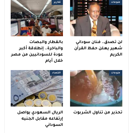
منوعات
تقارير
لن تصدق.. فنان سوداني
بالقطار والبصات
شهير يعلن حفظ القرآن
والباخرة.. إنطلاقة أكبر
الكريم
عودة للسودانيين من مصر
خلال أيام
منوعات
اقتصاد
تحذير من تناول الشربوت
الريال السعودي يواصل
إرتفاعه مقابل الجنيه
السوداني