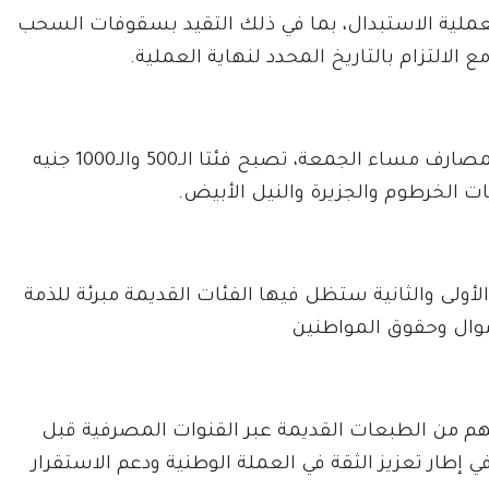
لعملية الاستبدال، بما في ذلك التقيد بسقوفات السحب
الالتزام بالتاريخ المحدد لنهاية العملية.
وأشار بنك السودان المركزي إلى أنه بانتهاء عمل المصارف مساء الجمعة، تصبح فئتا الـ500 والـ1000 جنيه
ات الخرطوم والجزيرة والنيل الأبيض.
لأولى والثانية ستظل فيها الفئات القديمة مبرئة للذمة
موال وحقوق المواطنين
زتهم من الطبعات القديمة عبر القنوات المصرفية قبل
ي إطار تعزيز الثقة في العملة الوطنية ودعم الاستقرار