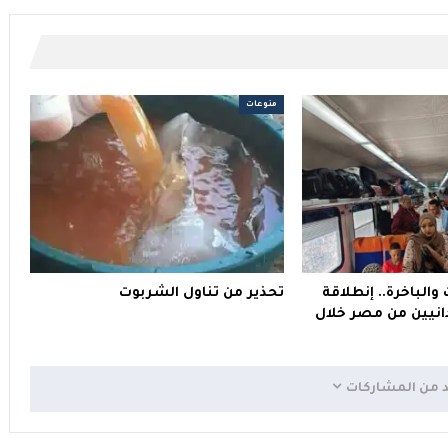
منوعات
والباخرة.. إنطلاقة
تحذير من تناول الشربوت
انيين من مصر خلال
د من المشاركات