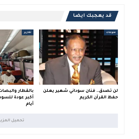
قد يعجبك ايضا
منوعات
تقارير
لن تصدق.. فنان سوداني شهير يعلن
بالقطار والبصات 
حفظ القرآن الكريم
أكبر عودة للسود
أيام
تحميل المزي