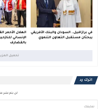
في برازافيل.. السودان والبنك الأفريقي
الهلال الأحمر ال
يبحثان مستقبل التعاون التنموي
الإنساني للنازح
بالقضارف
تحميل المزي
اترك رد
لن يتم نشر عنو