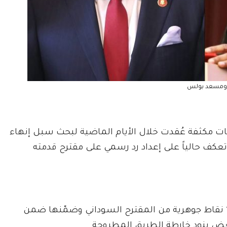
 ومسعد بولس
مكثفة عُقدت خلال الأيام الماضية لبحث سبل إنهاء
 تعكف حالياً على إعداد رد رسمي على مقترح قدمته
وأكدت المصادر أن الجانب الأمريكي اعتمد أكثر من 10 نقاط جوهرية من المقترح السوداني وضمّنها ضمن
بعض بنود خارطة الطريق المطروحة.