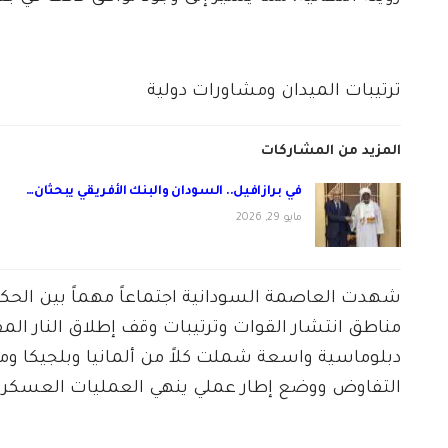
ترتيبات الميدان ومشاورات دولية
المزيد من المشاركات
في برازافيل.. السودان والبنك الأفريقي يبحثان…
مايو 29, 2026
شهدت العاصمة السودانية اجتماعاً مهماً بين الح
مناطق انتشار القوات وترتيبات وقف إطلاق النار ال
دبلوماسية واسعة شملت كلاً من ألمانيا وبلجيكا 
التفاوض ووضع إطار عملي ينهي العمليات العسكرية 