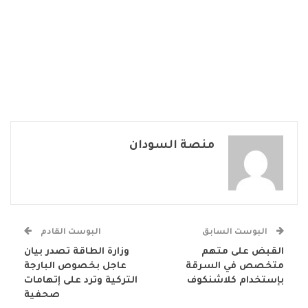
منصة السودان
البوست السابق
البوست القادم
القبض على متهم
وزارة الطاقة تصدر بيان
متخصص في السرقة
عاجل بخصوص البارجة
بإستخدام كلاشنكوف
التركية وترد على إتهامات
صحفية