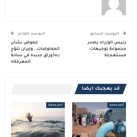
البوست السابق
البوست القادم
رئيس الوزراء يصدر
غموض بشأن
مجموعة توجيهات
المفاوضات.. وإيران تلوّح
مستعجلة
بـ«أوراق جديدة في ساحة
المعركة»
قد يعجبك ايضا
أخبار محلية
أخبار محلية