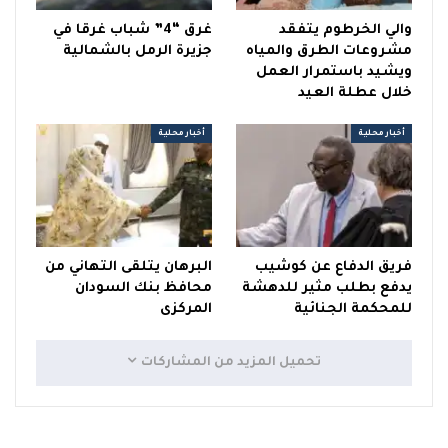
والي الخرطوم يتفقد
غرق “4” شباب غرقا في
مشروعات الطرق والمياه
جزيرة الرمل بالشمالية
ويشيد باستمرار العمل
خلال عطلة العيد
أخبار محلية
أخبار محلية
فريق الدفاع عن كوشيب
البرهان يتلقى التهاني من
يدفع بطلب مثير للدهشة
محافظ بنك السودان
للمحكمة الجنائية
المركزى
تحميل المزيد من المشاركات