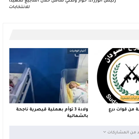
رئيس الوزراء: حوار وطني شامل خلال أسابيع تمهيدا
للانتخابات
أخبار الولايات
ة من قوات درع
ولادة 3 توأم بعملية قيصرية ناجحة
بالشمالية
د من المشاركات