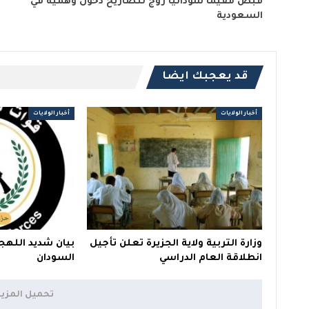
قبض مقيماً سودانياً روّج لتصاريح دخول وهمية في
السعودية
قد يعجبك ايضا
أخبار الولايات
أخبار الولايات
وزارة التربية ولاية الجزيرة تعلن تأجيل
بيان شديد اللهج
انطلاقة العام الدراسي
السودان
تحميل المزي