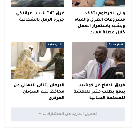
والي الخرطوم يتفقد
غرق “4” شباب غرقا في
مشروعات الطرق والمياه
جزيرة الرمل بالشمالية
ويشيد باستمرار العمل
خلال عطلة العيد
أخبار محلية
أخبار محلية
فريق الدفاع عن كوشيب
البرهان يتلقى التهاني من
يدفع بطلب مثير للدهشة
محافظ بنك السودان
للمحكمة الجنائية
المركزى
تحميل المزيد من المشاركات