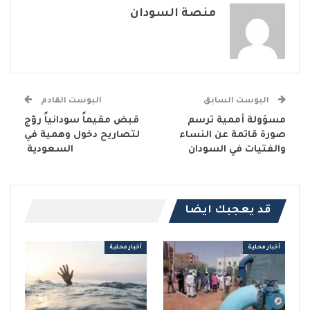
منصة السودان
البوست السابق
البوست القادم
مسؤولة أممية ترسم
قبض مقيماً سودانياً روّج
صورة قاتمة عن النساء
لتصاريح دخول وهمية في
والفتيات في السودان
السعودية
قد يعجبك ايضا
أخبار محلية
أخبار محلية