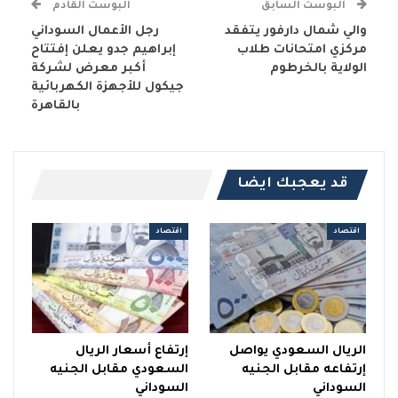
البوست السابق
البوست القادم
والي شمال دارفور يتفقد
رجل الأعمال السوداني
مركزي امتحانات طلاب
إبراهيم جدو يعلن إفتتاح
الولاية بالخرطوم
أكبر معرض لشركة
جيكول للأجهزة الكهربائية
بالقاهرة
قد يعجبك ايضا
اقتصاد
اقتصاد
الريال السعودي يواصل
إرتفاع أسعار الريال
إرتفاعه مقابل الجنيه
السعودي مقابل الجنيه
السوداني
السوداني