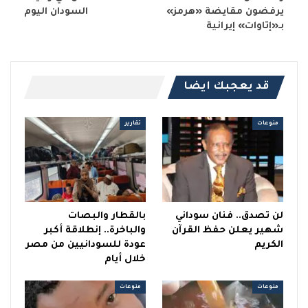
يرفضون مقايضة «هرمز»
السودان اليوم
بـ«إتاوات» إيرانية
قد يعجبك ايضا
منوعات
تقارير
لن تصدق.. فنان سوداني
بالقطار والبصات
شهير يعلن حفظ القرآن
والباخرة.. إنطلاقة أكبر
الكريم
عودة للسودانيين من مصر
خلال أيام
منوعات
منوعات