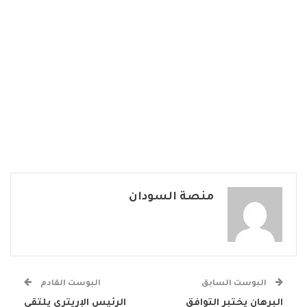
منصة السودان
البوست السابق
البوست القادم
البرهان يختبر التوافق
الرئيس الإريتري يلتقي