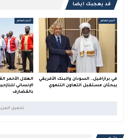
قد يعجبك ايضا
أخبار العالم
أخبار العالم
في برازافيل.. السودان والبنك الأفريقي
الهلال الأحمر ال
يبحثان مستقبل التعاون التنموي
الإنساني للنازح
بالقضارف
تحميل المزي