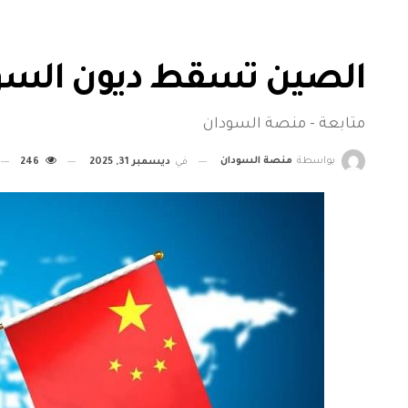
الصين تسقط ديون السود
متابعة - منصة السودان
بواسطة
منصة السودان
في
ديسمبر 31, 2025
246