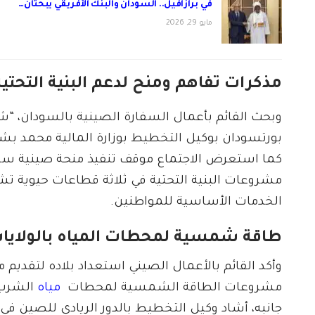
في برازافيل.. السودان والبنك الأفريقي يبحثان…
مايو 29, 2026
مذكرات تفاهم ومنح لدعم البنية التحتية
وبحث القائم بأعمال السفارة الصينية بالسودان، “شو 
بورتسودان بوكيل التخطيط بوزارة المالية محمد بشار
مشروعات البنية التحتية في ثلاثة قطاعات حيوية تش
الخدمات الأساسية للمواطنين.
طاقة شمسية لمحطات المياه بالولايا
وأكد القائم بالأعمال الصيني استعداد بلاده لتقديم 
مشروعات الطاقة الشمسية لمحطات
مياه
الشرب ف
جانبه، أشاد وكيل التخطيط بالدور الريادي للصين في د