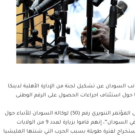
نب السودان عن تشكيل لجنة من الإدارة الأهلية لدينكا
ا حول استئناف اجراءات الحصول على الرقم الوطنى
وقال رئيس لجنة الطواف العمدة عبدالله الجاك خلال المؤتمر التنويري رقم (50) لوكالة السودان للأنباء حول
“إجراءات استخراج الرقم الوطني عشائر دينكا نقوك في السودان”، إنهم قاموا بزيارة لعدد 9 من الولايات
لاستخراج لفترة طويلة بسبب الحرب التي شنتها المليشيا