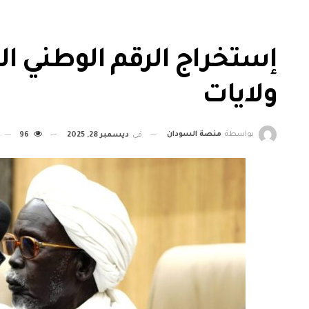
ولايات
بواسطة
منصة السودان
في
ديسمبر 28, 2025
96