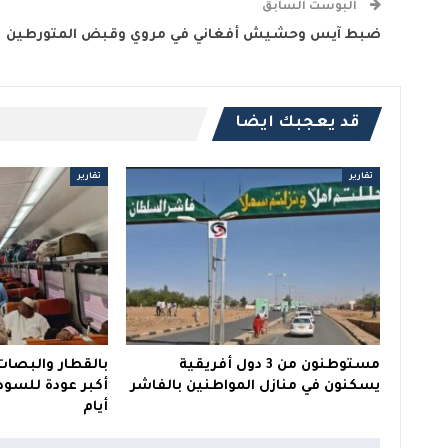
البوست السابق
ضبط آيس وحشيش أفغاني في مروي وقبض المتورطين
قد يعجبك ايضا
تقارير
تقارير
مستوطنون من 3 دول أفريقية
بالقطار والبصات 
يسكنون في منازل المواطنين بالفاشر
أكبر عودة للسود
أيام