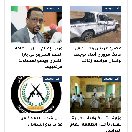
أخبار الولايات
أخبار الولايات
مصرع عريس وخالته في
وزير الإعلام يدين انتهاكات
حادث مروري أثناء توجهه
الدعم السريع في بارا
لإكمال مراسم زفافه
الكبرى ويدعو لمساءلة
مرتكبيها
أخبار الولايات
أخبار الولايات
وزارة التربية ولاية الجزيرة
بيان شديد اللهجة من
تعلن تأجيل انطلاقة العام
قوات درع السودان
الدراسي