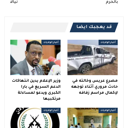
بالحرم
نيالا
قد يعجبك ايضا
أخبار الولايات
أخبار الولايات
مصرع عريس وخالته في
وزير الإعلام يدين انتهاكات
حادث مروري أثناء توجهه
الدعم السريع في بارا
لإكمال مراسم زفافه
الكبرى ويدعو لمساءلة
مرتكبيها
أخبار الولايات
أخبار الولايات