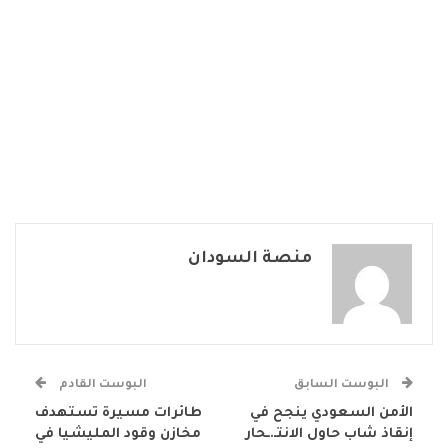
منصة السودان
البوست السابق
البوست القادم
الأمن السعودي ينجح في
طائرات مسيرة تستهدف
إنقاذ شاب حاول الانتـ.ـحار
مخازن وقود المليشيا في