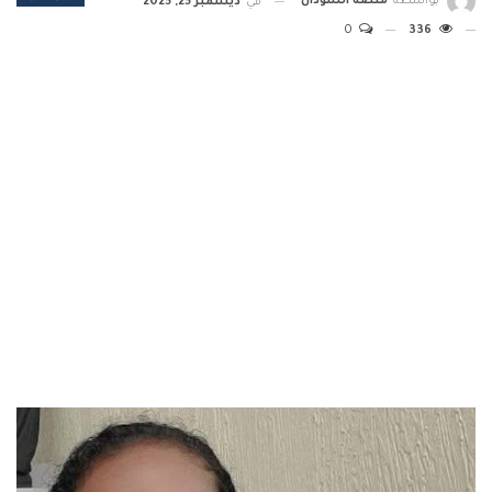
بواسطة
منصة السودان
في
ديسمبر 25, 2025
0
336