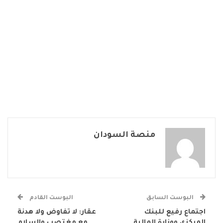
منصة السودان
البوست السابق
البوست القادم
اجتماع رفيع للبنك
عقار: لا تفاوض ولا هدنة
المركزي ووزارة المالية
مع مغتصب والسلام