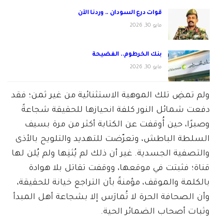
قوات درع السودان .. وردنا الآن
مايو 30, 2026
بنك الخرطوم.. الفضيحة
مايو 30, 2026
ولم تمضِ تلك الموهبة الاستثنائية من غير ثمن؛ فقد
دفعت شمائل النور كلفة انحيازها للحقيقة شجاعةً
وصبرًا، حين أُوقفت عن الكتابة أكثر من مرة بسيف
السلطة الباطش، وتعرّضت للتهديد والتلويح بالأذى
والتصفية الجسدية. غير أن ذلك لم يُثنِها ولم يُلن لها
قناة؛ فثبتت في موقعها، ووقفت تقاتل بلا هوادة
بالكلمة والموقف، مؤمنةً بأن التراجع خيانة للحقيقة،
وأن الصحافة الحرة لا تُمارَس إلا بشجاعة أهل المبدأ
وثبات أصحاب الضمائر الحية.