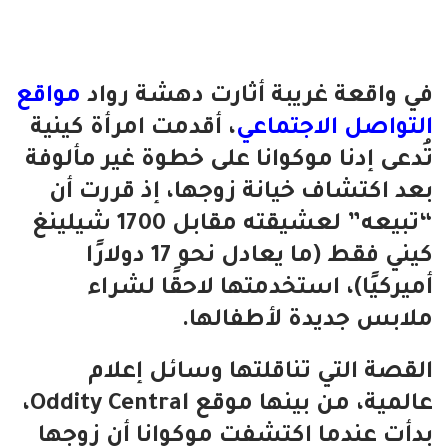
في واقعة غريبة أثارت دهشة رواد
مواقع
التواصل الاجتماعي
، أقدمت امرأة كينية
تُدعى إدنا موكوانا على خطوة غير مألوفة
بعد اكتشاف خيانة زوجها، إذ قررت أن
“تبيعه” لعشيقته مقابل 1700 شيلينغ
كيني فقط (ما يعادل نحو 17 دولارًا
أميركيًا)، استخدمتها لاحقًا لشراء
ملابس جديدة لأطفالها.
القصة التي تناقلتها وسائل إعلام
عالمية، من بينها موقع Oddity Central،
بدأت عندما اكتشفت موكوانا أن زوجها