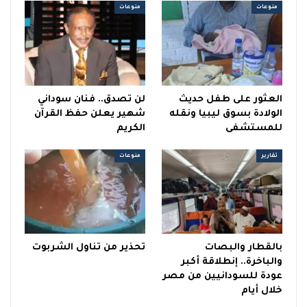
منوعات
منوعات
العثور على طفل حديث
لن تصدق.. فنان سوداني
الولادة بسوق ليبيا ونقله
شهير يعلن حفظ القرآن
للمستشفى
الكريم
تقارير
منوعات
بالقطار والبصات
تحذير من تناول الشربوت
والباخرة.. إنطلاقة أكبر
عودة للسودانيين من مصر
خلال أيام