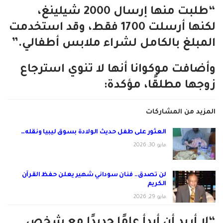
“طلبت منها إرسال 2000 شيلينغ،
لكنها أرسلت 1700 فقط، وقد استخدمت
المبلغ بالكامل لشراء ملابس أطفالي.”
وأضافت موكوانا أنها لا تنوي استرجاع
زوجها مطلقًا، مؤكدة:
المزيد من المشاركات
العثور على طفل حديث الولادة بسوق ليبيا ونقله…
مايو 30, 2026
لن تصدق.. فنان سوداني شهير يعلن حفظ القرآن
الكريم
مايو 29, 2026
“لا أريد أن أبدأ عامًا جديدًا مع شخص