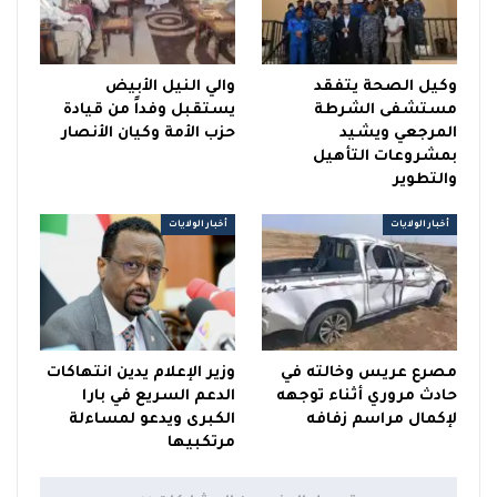
وكيل الصحة يتفقد
والي النيل الأبيض
مستشفى الشرطة
يستقبل وفداً من قيادة
المرجعي ويشيد
حزب الأمة وكيان الأنصار
بمشروعات التأهيل
والتطوير
أخبار الولايات
أخبار الولايات
مصرع عريس وخالته في
وزير الإعلام يدين انتهاكات
حادث مروري أثناء توجهه
الدعم السريع في بارا
لإكمال مراسم زفافه
الكبرى ويدعو لمساءلة
مرتكبيها