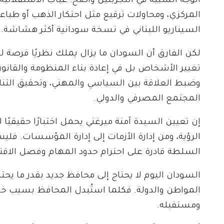
الوجه الشبيه في التجربتين واضح: غياب الاستقلالية،
المركزي، ومحاولات ترقيع مثل احتكار الذهب أو طباعة 
السيناريو اللبناني في نسخة سودانية أكثر هشاشة.
لكن الفارق أن السودان ما يزال يملك نظريًا فرصة لل
تغيير الأشخاص بل في إعادة بناء المنظومة والقانون. 
وضبط العلاقة بين السياسي والمهني، وتحقيق التناغم
المجتمع المصرفي والدولي.
إن تعيين السيدة آمنة ميرغني يحمل اختبارًا حقيقيًا ل
الرؤية، ومن إدارة الأزمات إلى إدارة المؤسسات. ف
السلطة قادرة على احترام حدود المهام وفصل الاق
السودان اليوم لا يحتاج إلى محافظ جديد بقدر ما يح
المواطن والدولة. فكلما استُبدل المحافظ بسبب 
ومستقبله.