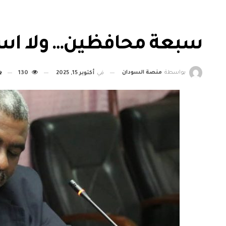
سبعة محافظين… ولا است
بواسطة
منصة السودان
في
أكتوبر 15, 2025
130