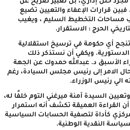
جرد خلل إداري، بل تعبير صريح عن
 فبين قرارات الإعفاء والتعيين تضيع
 مساحات التخطيط السليم ، ويغيب
اريخي الحرج : الاستقرار.
 نظام البشير عام 2019، لم تنجح أي حكومة في ترسيخ استقلالية
 الدستورية. ويكفي أن نستذكر ذلك
ء الأسبق د. عبدالله حمدوك عن الجهة
أحال الامر إلى رئيس مجلس السيادة، رغم
 الي رئيس الوزراء.
تعيين السيدة آمنة ميرغني التوم خلفًا له،
 أن القراءة العميقة تكشف أنه استمرار
لمركزي كأداة لتصفية الحسابات السياسية
سياسة النقدية الوطنية.