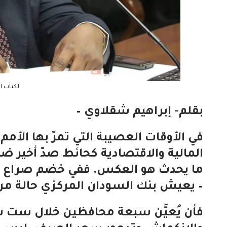
الكتاب ا
بقلم- إبراهيم شقلاوي –
في الأوقات العصيبة التي تمرّ بها الأمم،
المالية والاقتصادية كحائط صدّ أخير ضد
ما يحدث هو العكس. ففي خضم صراع مت
– يعيش بنك السودان المركزي حالة من 
فأن يُعيَّن سبعة محافظين خلال ست س