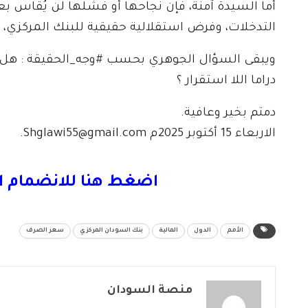
أما السيدة آمنة، فإن نجاحها أو فشلها لن يُقاس بعدد
التدخلات، وفرض استقلالية حقيقية للبنك المركزي،
ويبقى السؤال الجوهري بحسب #وجه_الحقيقة : هل
دراما اللا استقرار ؟
دمتم بخير وعافية.
الاربعاء 15 أكتوبر 2025م
Shglawi55@gmail.com
.
اضغط هنا للانضمام ا
الأمم
الدول
المالية
بنك السودان المركزي
سعر الصرف
منصة السودان