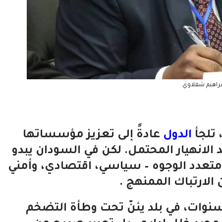
براهيم شقلاوي
 تلجأ
الدول
عادةً إلى تعزيز مؤسساتها
 الانهيار المحتمل. لكن في السودان يبدو
عدد الوجوه – سياسي، اقتصادي، وأمني
الارتباك الممنهج .
نوات، في بلد يئنّ تحت وطأة التضخم