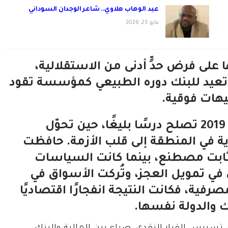
عبد الوهاب هلاوي.. شاعر الوجدان السوداني
مايو 23, 2026
على فرض حدٍّ أدنى من الاستقلالية،
تعيد للبنك دوره الطبيعي كمؤسسة تقود
يهات فوقية.
ولعل التجربة اللبنانية القريبة في العام 2019 تصلح درسًا بليغًا، حين تحوّل
ية في المنطقة إلى قلب الأزمة. حافظت
 ثابت مصطنع، بينما كانت السياسات
 في تمويل العجز، وتُركت الأسواق في
ة، فكانت النتيجة انفجارًا اقتصاديًا
ك والدولة نفسها.