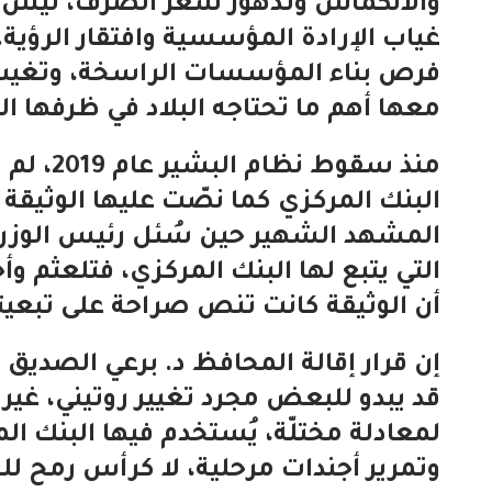
والانكماش وتدهور سعر الصرف، ليس م
غياب الإرادة المؤسسية وافتقار الرؤية.
فرص بناء المؤسسات الراسخة، وتغيب
معها أهم ما تحتاجه البلاد في ظرفها الت
منذ سقوط
البنك المركزي كما نصّت عليها الوثيقة
المشهد الشهير حين سُئل رئيس الوزرا
التي يتبع لها البنك المركزي، فتلعثم و
أن الوثيقة كانت تنص صراحة على تبعيته
إن قرار إقالة المحافظ د. برعي الصديق و
قد يبدو للبعض مجرد تغيير روتيني، غير
لمعادلة مختلّة، يُستخدم فيها البنك ا
وتمرير أجندات مرحلية، لا كرأس رمح لل