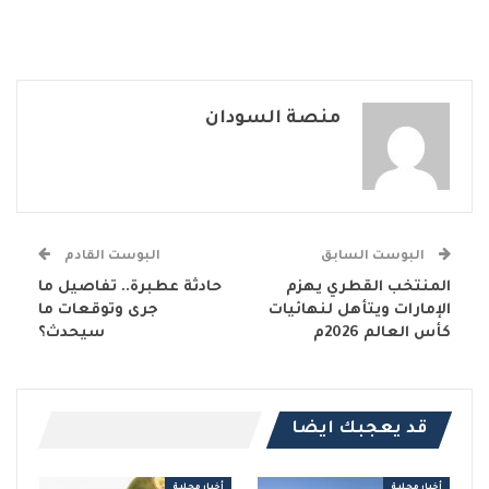
منصة السودان
البوست السابق
البوست القادم
المنتخب القطري يهزم
حادثة عطبرة.. تفاصيل ما
الإمارات ويتأهل لنهائيات
جرى وتوقعات ما
كأس العالم 2026م
سيحدث؟
قد يعجبك ايضا
أخبار محلية
أخبار محلية