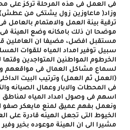
فى العمل فى هذه المرحلة تركز على محا
وزاد( ماعاوزين زول يشتكى من عطش) و
ترقية بيئة العمل والاهتمام بالعامل فى
موضحا ان ذلك بامكانه وضع الهيئة فى
مستقبل افضل، مضيفا ان العاملين قدمو
سبيل توفير امداد المياه للقوات المسل
الخرطوم المواطنين المتواجدين وقتها ل
لسماع مشاكل العمال فى مواقعهم ويجته
(العمل ثم العمل) وترتيب البيت الداخلى
فى المحطات والابار وعمال الصيانه وال
اسهم فى وصول امداد المياه لمناطق الو
ونعمل بفهم عميق لمنع مايعكر صفو ال
الخيوط التى تجعل الهيئه قادرة على ال
مشيرا الى ان الهيئة موعوده بخير وفي