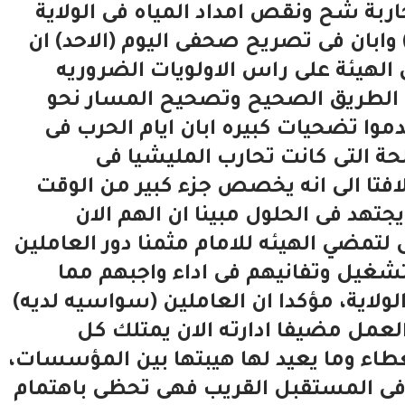
ربة شح ونقص امداد المياه فى الولاية
ابان فى تصريح صحفى اليوم (الاحد) ان
 الهيئة على راس الاولويات الضروريه
 الطريق الصحيح وتصحيح المسار نحو
ا تضحيات كبيره ابان ايام الحرب فى
حة التى كانت تحارب المليشيا فى
افتا الى انه يخصص جزء كبير من الوقت
د فى الحلول مبينا ان الهم الان
 لتمضي الهيئه للامام مثمنا دور العاملين
تشغيل وتفانيهم فى اداء واجبهم مما
لاية، مؤكدا ان العاملين (سواسيه لديه)
عمل مضيفا ادارته الان يمتلك كل
عطاء وما يعيد لها هيبتها بين المؤسسات،
ر فى المستقبل القريب فهى تحظى باهتمام