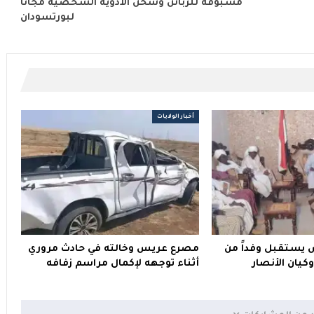
مسبوقة للزبائن وشحن الأدوية الشخصية مجانا
لبورتسودان
أخبار الولايات
ض يستقبل وفداً من
مصرع عريس وخالته في حادث مروري
وكيان الأنصار
أثناء توجهه لإكمال مراسم زفافه