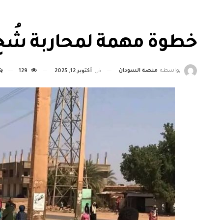
خطوة مهمة لمحاربة شُح 
بواسطة
منصة السودان
في
أكتوبر 12, 2025
129