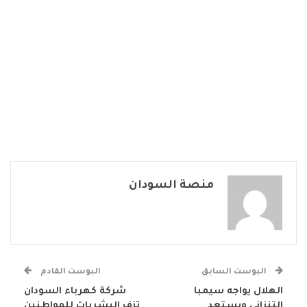
منصة السودان
البوست السابق
البوست القادم
الهلال يواجه سيمبا
شركة كهرباء السودان
التنزاني ويستعد
تزف البشريات للمواطنين