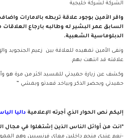
الشركة لشركة خليجية
واقر الأمين بوجود علاقة تربطه بالامارات واض
السابق عمر البشير له وطالبه بارجاع العلاقات م
الدبلوماسية الشعبية.
ونفى الأمين تمهيده للعلاقة بين زعيم الجنجويد والإ
علاقته قد انتهت بهم.
وكشف عن زيارة حميدتي للمسيد اكثر من مرة هو وأخ
حميدتي وبحضر الذكر وبياخد قعدتو وبمشي ”
إليكم نص الحوار الذي أجرته الإعلامية
داليا اليا
*انت من أوائل الناس الذين إشتغلوا في مجال ا
-نعم عندي منجم داخلين معاي فرنسيين وهم الممولي