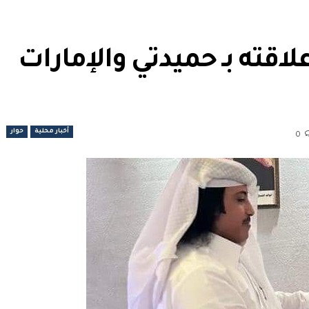
قته بـ حميدتي والإمارات
أخبار محلية
حوار
0