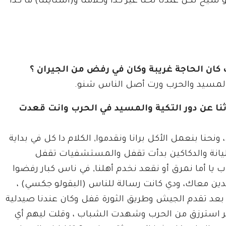
 شيخ لكن عندنا نحنا غير كدا وكلامنا و(استايلنا) ما كدا
ان الحاجة غريبة وكان في رفض من الجيران ؟
 المسيد والحرب ورت أصل الناس شنو.
نا عن دور التكية والمسيد في الحرب وانت قعدت
حنا بنعمل الأكل برانا ونقدموا, الكلام دا كل في بداية
مليانة والدكاكين بدأت تقفل والمستشفيات تقفل
 يا أما نمرق أو نقعد نخدم أهلنا, في ناس كبار رفضوا
دين معاك، ودي كانت رسالة للناس (البقولو جكسي) ،
د بعد تقدم الجيش وطريق الثورة قفل وكان عندنا صيدلية
اير استرزق من الحرب وشهدت الشباب ، وقلت ليهم أي