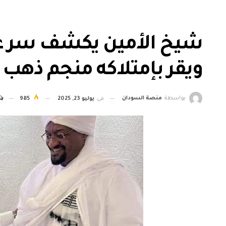
شيخ الأمين يكشف سر علا
ويقر بإمتلاكه منجم ذهب
بواسطة
منصة السودان
في
يوليو 23, 2025
985