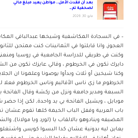
بعد أن فقدت الأمل.. مواطن يعيد مبلغ مالي
لصحفية تم…
مايو 30, 2026
– في السجادة المكاشفية وشيخها عبدالباقي المك
العجوز, وانا قابلتوا في الثمانينات كنت ممتحن للث
وكنت في طريقي للدراسة الجامعية في روسيا ومنعني (
دايرك تكون في الخرطوم ، وقالي عايزك تكون من 
وكنا شيخين أو ثلاث وبدأوا يوصونا وعلمونا ان الجل
الخرطوم ما زي ناس الأقاليم وناس الخرطوم فعلا لو ج
السبعة ومدير جامعة ونزل من ركشة وقال الفاتحة بقو
موبايل ، ويشيل الفاتحة بي يد واحدة, لكن إذا حض
باب العربية وقفل الباب الخيمة كلها تقوم عشان تش
المضيفه وينادوهو بالالقاب يا (لورد ويا مولانا), وا
يعاين ليه بدونية عشان كدا البسوا كويس واشتغلو