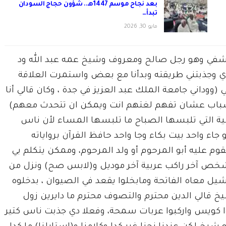
بعد نجاح موسم 1447هـ.. شؤون حجاج السودان
تبدأ…
مايو 30, 2026
اشفي وهو رجل صالح ومعروف وشيخ عمه عبد الله ود
انوي وجذبتني طريقته وبدأنا مع بعض واستمرت العلاقة
ووداني جامعة الملك عبد العزيز في جدة ، وكان قالي أنا
الشباب عشان تفهم لغتهم انت ويمكن ان تتحدث معهم)
ابية التي تلبسها الصباح ما تلبسها المساء لأن ناس
اء واحد بيت بكاء وجا واحد حافظ القرآن برواياته
م عليه أبو المرحوم أو ولد المرحوم، وممكن يتكلم بي
ر شخص آخر راكب عربية آخر موديل و(لابس صح) ونزل من
يل معاه الفاتحة ومابخلوا يقعد في الصيوان ، بدخلوه
لشيخ قالي الدين محترم والتصوف محترم ما دايرين زول
ا كويس واركبوا عربات سمحة، وفعلا دي جذبت ناس كتير