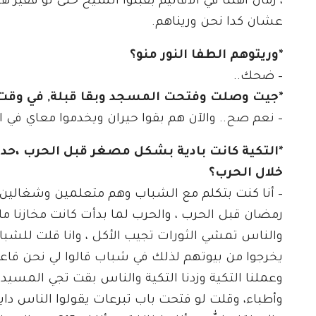
، زمان أهلنا في الاقاليم بقبلوا الشيخ حتى لو فقير هو
عشان كدا نحن وريناهم.
*وريتوهم الطفا النور منو؟
– ضحك..
*جيت وصلت وفتحت المسجد وبقا قبلة, في وقت ك
– نعم صح.. والآن هم بقوا حيران ويخدموا معاي في
*التكية كانت بادية بشكل مصغر قبل الحرب ،حدث
خلال الحرب؟
– أنا كنت بتكلم مع الشباب وهم متعلمين وشغالين، ون
رمضان قبل الحرب ، والحرب لما بدأت كانت مخازنا 
والناس تمشي الثورات تجيب الأكل ، وانا قلت للشباب
يخرجوا من بيوتهم لذلك في شباب قالوا لي نحن قاع
وعملنا التكية وزدنا التكية والناس بقت تجي المسي
وأطباء، وقلت لو فتحت باب تبرعات يقولوا الناس د