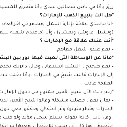
رزق وأنا في ناس شغالين معاي وأنا متفرق للمسيد.
*هل انت بتبيع الذهب للإمارات؟
-انا ماعندي علاقة بإدارة العمل وبحضر في آخرالعام 
(وبشيل قروشي وبمشي) ، وأنا (ماعندي شغلة يبيعوا 
*أنت عندك علاقة مع الإمارات ؟
– نعم عندي شغل معاهم.
*ماذا عن الوساطة التي لعبت فيها دور بين البشي
– نعم صحيح .. البشير استدعاني وقالي دايرنك تخدم
إلى الإمارات قابلت شيخ في الامارات ، وأنا دخلت 
العلاقة عادت
*رغم ذلك الآن شيخ الأمين ممنوع من دخول الإمارات..
– يقال نعم.. حصلت مشكلة وقالوا شيخ الأمين لديه ع
الإمارات وقطر متوترة وتم اعتقالي وحققوا معي حول 
، وفي ناس كانوا بقولوا سيتم سجني مؤبد ولو كنت م
اعتقلوني وما كان في سبب للاعتقال، وبعدها تم اي