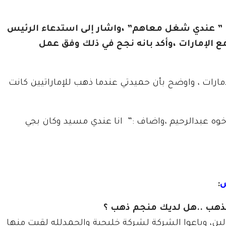
اف ” عندي شغل معاهم” ،واشار إلى استدعاء الرئيس
ع الإمارات ،وأكد بانه نجح في ذلك وفق عمل
مارات ، واوضح بأن حميدتي عندما ذهب للإماراتيين كانت
وه عبدالرحيم ،واضاف :” انا عندي مسيد وكان بجي
س
:
لذهب ..هل لديك منجم ذهب ؟
ن، وباعوا الشركة لشركة خليجية والحمدلله لقيت منها