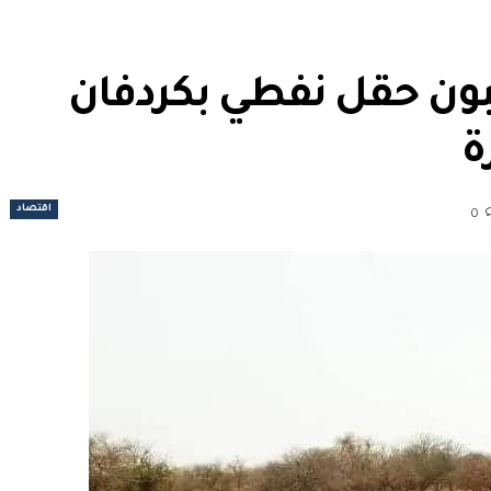
ينهبون حقل نفطي بكردفان
ة
اقتصاد
0