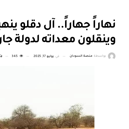
نهاراً جهاراً.. آل دقلو 
وينقلون معداته لدولة جار
بواسطة
منصة السودان
في
يوليو 17, 2025
345