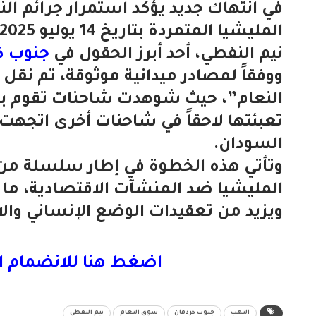
في انتهاك جديد يؤكد استمرار جرائم الن
نيم النفطي، أحد أبرز الحقول في
جنوب ك
ووفقاً لمصادر ميدانية موثوقة، تم نقل 
النعام”، حيث شوهدت شاحنات تقوم بإن
تعبئتها لاحقاً في شاحنات أخرى اتجهت 
السودان.
وتأتي هذه الخطوة في إطار سلسلة من 
المليشيا ضد المنشآت الاقتصادية، ما ي
ويزيد من تعقيدات الوضع الإنساني وال
اضغط هنا للانضمام ا
النهب
جنوب كردفان
سوق النعام
نيم النفطي