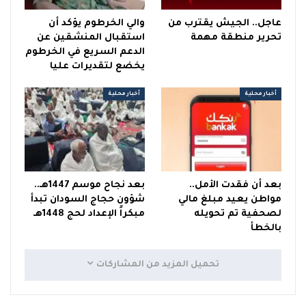
عاجل.. الجيش يقترب من
والي الخرطوم يؤكد أن
تحرير منطقة مهمة
استقبال المنشقين عن
الدعم السريع في الخرطوم
يخضع لتقديرات عليا
أخبار محلية
أخبار محلية
بعد أن فقدت الأمل..
بعد نجاح موسم 1447هـ..
مواطن يعيد مبلغ مالي
شؤون حجاج السودان تبدأ
لصحفية تم تحويله
مبكراً الإعداد لحج 1448هـ
بالخطأ
تحميل المزيد من المشاركات