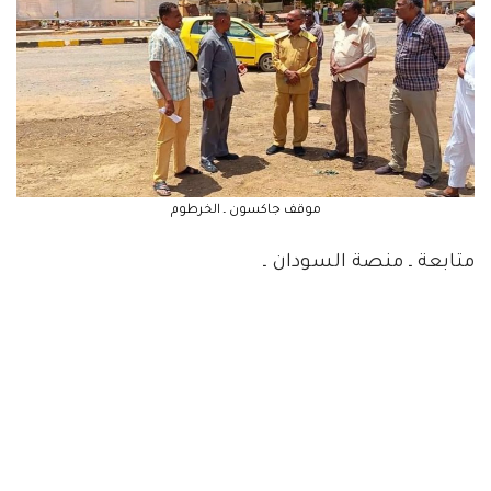
موقف جاكسون ـ الخرطوم
متابعة ـ منصة السودان ـ