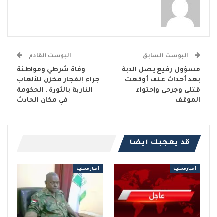
البوست السابق
البوست القادم
مسؤول رفيع يصل الدبة
وفاة شرطي ومواطنة
بعد أحداث عنف أوقعت
جراء إنفجار مخزن للألعاب
قتلى وجرحى وإحتواء
النارية بالثورة ـ الحكومة
الموقف
في مكان الحادث
قد يعجبك ايضا
أخبار محلية
أخبار محلية