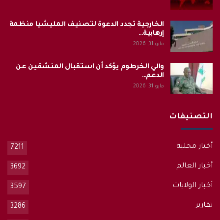
الخارجية تجدد الدعوة لتصنيف المليشيا منظمة
إرهابية…
مايو 31, 2026
والي الخرطوم يؤكد أن استقبال المنشقين عن
الدعم…
مايو 31, 2026
التصنيفات
أخبار محلية
7211
أخبار العالم
3692
أخبار الولايات
3597
تقارير
3286