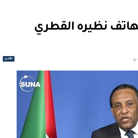
ُهاتف نظيره القطري
تقارير
0