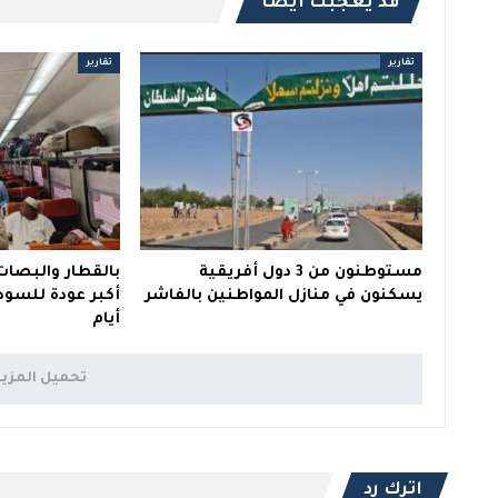
قد يعجبك ايضا
تقارير
تقارير
مستوطنون من 3 دول أفريقية
بالقطار والبصات 
يسكنون في منازل المواطنين بالفاشر
أكبر عودة للسود
أيام
تحميل المزي
اترك رد