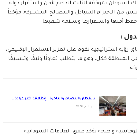
السودان بموقفه الثابت الداعم لأمن واستقرار دولة
 أسس من الاحترام المتبادل والمصالح المشتركة، مؤكداً
حفظ أمنها واستقرارها وسلامة شعبها
دول :
رؤية استراتيجية تقوم على تعزيز الاستقرار الإقليمي،
من المنطقة ككل، وهو ما يتطلب تعاونًا وثيقًا وتنسيقًا
كة
بالقطار والبصات والباخرة.. إنطلاقة أكبر عودة…
مايو 28, 2026
بلوماسية واضحة تؤكد عمق العلاقات السودانية