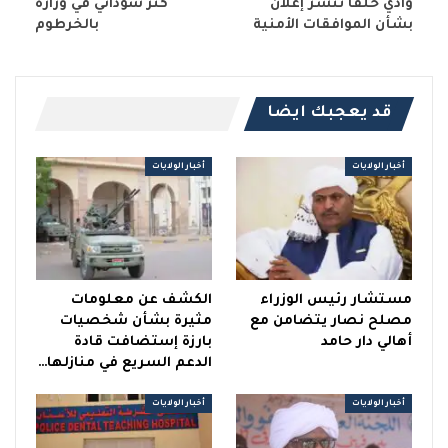
وادي حلفا تنشر إعلان
كنز سوداني في وزارة
بشأن الموافقات الأمنية
بالخرطوم
قد يعجبك ايضا
أخبار الولايات
أخبار الولايات
مستشار رئيس الوزراء
الكشف عن معلومات
مصلح نصار يتضامن مع
مثيرة بشأن شخصيات
أهالي دار حامد
بارزة إستضافت قادة
الدعم السريع في منازلها…
أخبار الولايات
أخبار الولايات