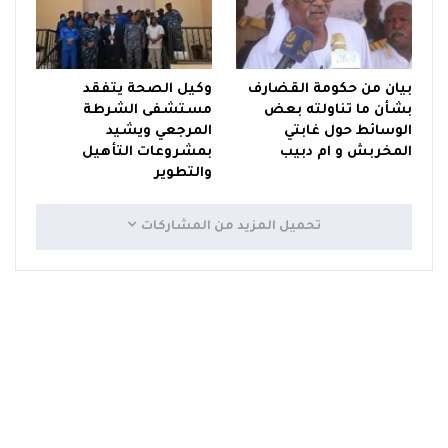
بيان من حكومة القضارف
وكيل الصحة يتفقد
بشأن ما تناولته بعض
مستشفى الشرطة
الوسائط حول غابتي
المرجعي ويشيد
المخربش و ام دبيب
بمشروعات التأهيل
والتطوير
تحميل المزيد من المشاركات