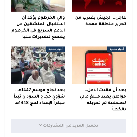
عاجل.. الجيش يقترب من
والي الخرطوم يؤكد أن
تحرير منطقة مهمة
استقبال المنشقين عن
الدعم السريع في الخرطوم
يخضع لتقديرات عليا
أخبار محلية
أخبار محلية
بعد أن فقدت الأمل..
بعد نجاح موسم 1447هـ..
مواطن يعيد مبلغ مالي
شؤون حجاج السودان تبدأ
لصحفية تم تحويله
مبكراً الإعداد لحج 1448هـ
بالخطأ
تحميل المزيد من المشاركات